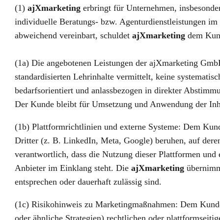
(1)
ajXmarketing
erbringt für Unternehmen, insbesonder
individuelle Beratungs- bzw. Agenturdienstleistungen im
abweichend vereinbart, schuldet
ajXmarketing
dem Kunde
(1a) Die angebotenen Leistungen der ajXmarketing GmbH 
standardisierten Lehrinhalte vermittelt, keine systematis
bedarfsorientiert und anlassbezogen in direkter Abstimm
Der Kunde bleibt für Umsetzung und Anwendung der Inha
(1b) Plattformrichtlinien und externe Systeme: Dem Kund
Dritter (z. B. LinkedIn, Meta, Google) beruhen, auf der
verantwortlich, dass die Nutzung dieser Plattformen un
Anbieter im Einklang steht. Die
ajXmarketing
übernimmt
entsprechen oder dauerhaft zulässig sind.
(1c) Risikohinweis zu Marketingmaßnahmen: Dem Kunden 
oder ähnliche Strategien) rechtlichen oder plattformsei