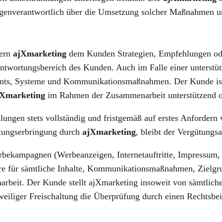
enverantwortlich über die Umsetzung solcher Maßnahmen und 
fern
ajXmarketing
dem Kunden Strategien, Empfehlungen oder 
ntwortungsbereich des Kunden. Auch im Falle einer unterstü
counts, Systeme und Kommunikationsmaßnahmen. Der Kunde ist
jXmarketing
im Rahmen der Zusammenarbeit unterstützend ode
ungen stets vollständig und fristgemäß auf erstes Anfordern
stungserbringung durch
ajXmarketing
, bleibt der Vergütung
rbekampagnen (Werbeanzeigen, Internetauftritte, Impressum, 
ndere für sämtliche Inhalte, Kommunikationsmaßnahmen, Ziel
eit. Der Kunde stellt ajXmarketing insoweit von sämtlichen 
weiliger Freischaltung die Überprüfung durch einen Rechtsbe