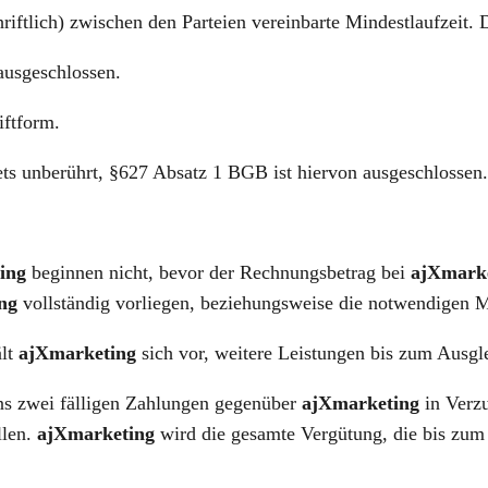
hriftlich) zwischen den Parteien vereinbarte Mindestlaufzeit.
ausgeschlossen.
iftform.
ets unberührt, §627 Absatz 1 BGB ist hiervon ausgeschlossen.
ing
beginnen nicht, bevor der Rechnungsbetrag bei
ajXmark
ng
vollständig vorliegen, beziehungsweise die notwendigen M
ält
ajXmarketing
sich vor, weitere Leistungen bis zum Ausgle
ens zwei fälligen Zahlungen gegenüber
ajXmarketing
in Verzu
llen.
ajXmarketing
wird die gesamte Vergütung, die bis zum 