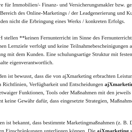
e für Immobilien/- Finanz- und Versicherungsmakler bzw. gene
 Bereich des Online-Marketings / der Leadgenerierung und Ku
n nicht die Erbringung eines Werks / konkreten Erfolgs.
stellen **keinen Fernunterricht im Sinne des Fernunterrich
chen Lernziele verfolgt und keine Teilnahmebescheinigungen au
ung mit dem Kunden. Eine schulungsartige Struktur mit festen
lte eigenverantwortlich.
en ist bewusst, dass die von ajXmarketing erbrachten Leistu
en Richtlinien, Verfügbarkeit und Entscheidungen
ajXmarketi
d etwaiger Funktionen, Tools oder Maßnahmen mit den jeweils
 keine Gewähr dafür, dass eingesetzte Strategien, Maßnahmen
ist bekannt, dass bestimmte Marketingmaßnahmen (z. B. Dir
tigen Einschränkungen unterliegen können. Die
ajXmarketing
s